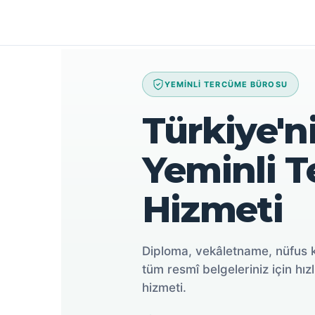
İçeriğe
atla
YEMİNLİ TERCÜME BÜROSU
Türkiye'ni
Yeminli 
Hizmeti
Diploma, vekâletname, nüfus 
tüm resmî belgeleriniz için hızl
hizmeti.