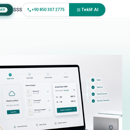
SSS
Teklif Al
+90 850 307 2775