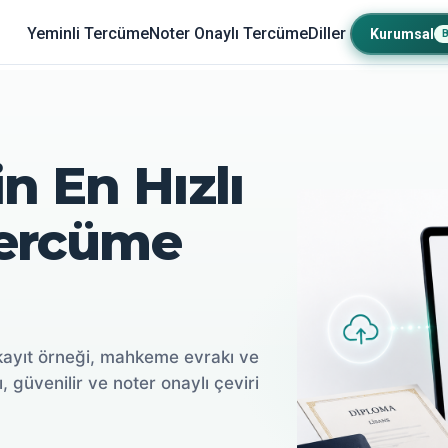
Yeminli Tercüme
Noter Onaylı Tercüme
Diller
Kurumsal
n En Hızlı
Tercüme
kayıt örneği, mahkeme evrakı ve
ı, güvenilir ve noter onaylı çeviri