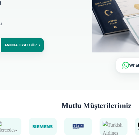
i
u
ANINDA FIYAT GÖR
Whats
Mutlu Müşterilerimiz