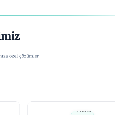
imiz
nıza özel çözümler