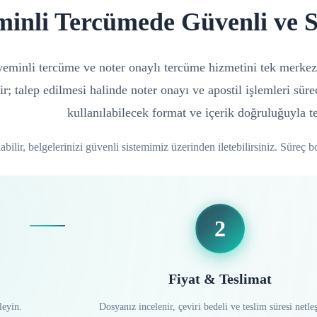
minli Tercümede Güvenli ve 
n yeminli tercüme ve noter onaylı tercüme hizmetini tek merkez
ir; talep edilmesi halinde noter onayı ve apostil işlemleri sür
kullanılabilecek format ve içerik doğruluğuyla te
ilir, belgelerinizi güvenli sistemimiz üzerinden iletebilirsiniz. Süreç bo
2
Fiyat & Teslimat
leyin.
Dosyanız incelenir, çeviri bedeli ve teslim süresi netleşt