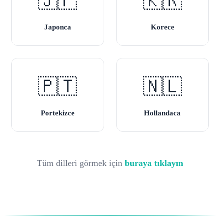
🇯🇵
🇰🇷
Japonca
Korece
🇵🇹
🇳🇱
Portekizce
Hollandaca
Tüm dilleri görmek için
buraya tıklayın