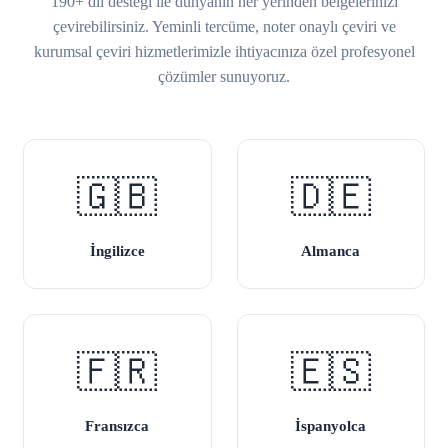
190+ dil desteği ile dünyanın her yerinden belgelerinizi
çevirebilirsiniz. Yeminli tercüme, noter onaylı çeviri ve
kurumsal çeviri hizmetlerimizle ihtiyacınıza özel profesyonel
çözümler sunuyoruz.
🇬🇧
🇩🇪
İngilizce
Almanca
🇫🇷
🇪🇸
Fransızca
İspanyolca