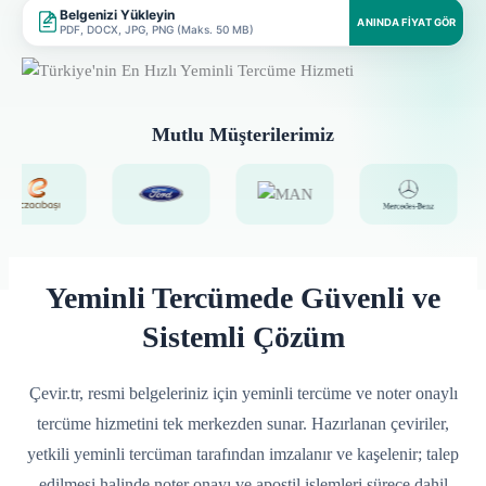
Belgenizi Yükleyin
ANINDA FIYAT GÖR
PDF, DOCX, JPG, PNG (Maks. 50 MB)
Mutlu Müşterilerimiz
Yeminli Tercümede Güvenli ve
Sistemli Çözüm
Çevir.tr, resmi belgeleriniz için yeminli tercüme ve noter onaylı
tercüme hizmetini tek merkezden sunar. Hazırlanan çeviriler,
yetkili yeminli tercüman tarafından imzalanır ve kaşelenir; talep
edilmesi halinde noter onayı ve apostil işlemleri sürece dahil