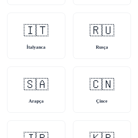
🇮🇹
🇷🇺
İtalyanca
Rusça
🇸🇦
🇨🇳
Arapça
Çince