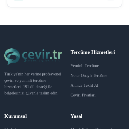
sertifika), vize evrakları, tıbbi belgeler, hukuki
belgeler, sözleşmeler, kurumsal dokümanlar, web sitesi
Ödeme Iyzico üzerinden güvenli bir şekilde yapılır.
içerikleri ve daha fazlası. Hemen hemen her tür
Kredi kartı, banka kartı ve havale/EFT seçenekleri
belgeyi çevirebiliriz.
mevcuttur. Sipariş onaylandıktan sonra ödeme linki e-
posta ile gönderilir. Ödeme tamamlandıktan sonra
çeviri süreci başlar.
Tercüme Hizmetleri
Yeminli Tercüme
Türkiye'nin her yerine profesyonel
Noter Onaylı Tercüme
çeviri ve yeminli tercüme
Anında Teklif Al
hizmetleri. 191 dil desteği ile
belgelerinizi güvenle teslim edin.
Çeviri Fiyatları
Kurumsal
Yasal