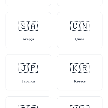
🇸🇦
🇨🇳
Arapça
Çince
🇯🇵
🇰🇷
Japonca
Korece