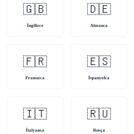
🇬🇧
🇩🇪
İngilizce
Almanca
🇫🇷
🇪🇸
Fransızca
İspanyolca
🇮🇹
🇷🇺
İtalyanca
Rusça