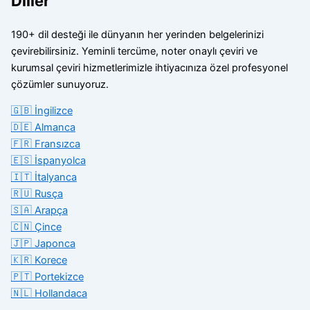
Diller
190+ dil desteği ile dünyanın her yerinden belgelerinizi
çevirebilirsiniz. Yeminli tercüme, noter onaylı çeviri ve
kurumsal çeviri hizmetlerimizle ihtiyacınıza özel profesyonel
çözümler sunuyoruz.
🇬🇧
İngilizce
🇩🇪
Almanca
🇫🇷
Fransızca
🇪🇸
İspanyolca
🇮🇹
İtalyanca
🇷🇺
Rusça
🇸🇦
Arapça
🇨🇳
Çince
🇯🇵
Japonca
🇰🇷
Korece
🇵🇹
Portekizce
🇳🇱
Hollandaca