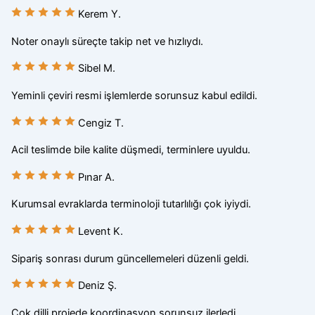
Kerem Y.
Noter onaylı süreçte takip net ve hızlıydı.
Sibel M.
Yeminli çeviri resmi işlemlerde sorunsuz kabul edildi.
Cengiz T.
Acil teslimde bile kalite düşmedi, terminlere uyuldu.
Pınar A.
Kurumsal evraklarda terminoloji tutarlılığı çok iyiydi.
Levent K.
Sipariş sonrası durum güncellemeleri düzenli geldi.
Deniz Ş.
Çok dilli projede koordinasyon sorunsuz ilerledi.