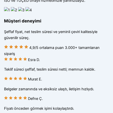
ISO ve TÜÇED onaylı hizmetimizle yanınızdayız.
Müşteri deneyimi
Şeffaf fiyat, net teslim süresi ve yeminli çeviri kalitesiyle
güvenilir süreç.
4,9
/5
ortalama puan
3.000+
tamamlanan
sipariş
Esra D.
Teklif süreci şeffaf, teslim süresi netti; memnun kaldık.
Murat E.
Belgeler zamanında ve eksiksiz ulaştı, iletişim hızlıydı.
Defne Ç.
Fiyatı önceden görmek işimi kolaylaştırdı.