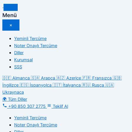
İçeriğe
atla
Menü
×
Yeminli Tercüme
Noter Onaylı Tercüme
Diller
Kurumsal
SSS
🇩🇪
Almanca
🇸🇦
Arapça
🇦🇿
Azerice
🇫🇷
Fransızca
🇬🇧
İngilizce
🇪🇸
İspanyolca
🇮🇹
İtalyanca
🇷🇺
Rusça
🇺🇦
Ukraynaca
🌍
Tüm Diller
+90 850 307 2775
Teklif Al
Yeminli Tercüme
Noter Onaylı Tercüme
Diller