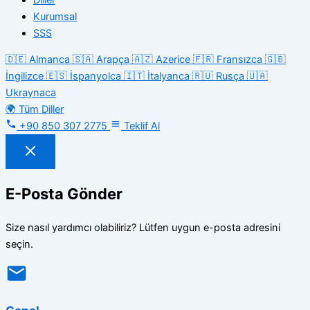
Kurumsal
SSS
🇩🇪
Almanca
🇸🇦
Arapça
🇦🇿
Azerice
🇫🇷
Fransızca
🇬🇧
İngilizce
🇪🇸
İspanyolca
🇮🇹
İtalyanca
🇷🇺
Rusça
🇺🇦
Ukraynaca
🌍
Tüm Diller
+90 850 307 2775
Teklif Al
E-Posta Gönder
Size nasıl yardımcı olabiliriz? Lütfen uygun e-posta adresini
seçin.