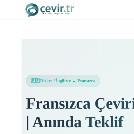
İçeriğe
atla
🇫🇷
Türkçe / İngilizce → Fransızca
Fransızca Çevir
| Anında Teklif