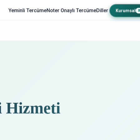
Yeminli Tercüme
Noter Onaylı Tercüme
Diller
Kurumsal
i Hizmeti