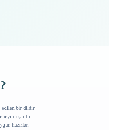
e?
edilen bir dildir.
neyimi şarttır.
uygun hazırlar.