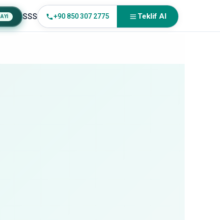
SSS
Teklif Al
+90 850 307 2775