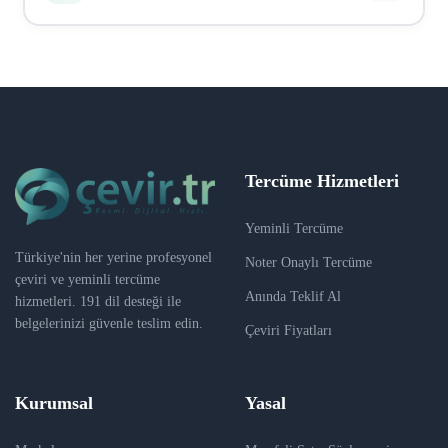
sertifika), vize evrakları, tıbbi belgeler, hukuki
belgeler, sözleşmeler, kurumsal dokümanlar, web sitesi
Ödeme Iyzico üzerinden güvenli bir şekilde yapılır.
içerikleri ve daha fazlası. Hemen hemen her tür
Kredi kartı, banka kartı ve havale/EFT seçenekleri
belgeyi çevirebiliriz.
mevcuttur. Sipariş onaylandıktan sonra ödeme linki e-
posta ile gönderilir. Ödeme tamamlandıktan sonra
çeviri süreci başlar.
Tercüme Hizmetleri
Yeminli Tercüme
Türkiye'nin her yerine profesyonel
Noter Onaylı Tercüme
çeviri ve yeminli tercüme
Anında Teklif Al
hizmetleri. 191 dil desteği ile
belgelerinizi güvenle teslim edin.
Çeviri Fiyatları
Kurumsal
Yasal