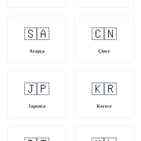
🇸🇦
🇨🇳
Arapça
Çince
🇯🇵
🇰🇷
Japonca
Korece