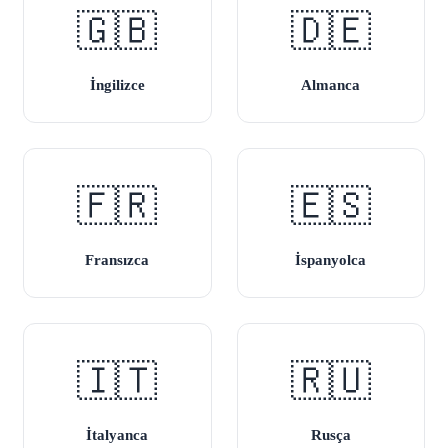
🇬🇧
🇩🇪
İngilizce
Almanca
🇫🇷
🇪🇸
Fransızca
İspanyolca
🇮🇹
🇷🇺
İtalyanca
Rusça