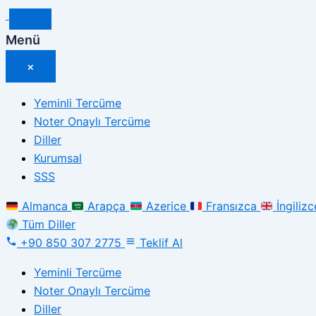
İçeriğe
atla
Menü
×
Yeminli Tercüme
Noter Onaylı Tercüme
Diller
Kurumsal
SSS
Almanca
Arapça
Azerice
Fransızca
İngilizc
Tüm Diller
+90 850 307 2775
Teklif Al
Yeminli Tercüme
Noter Onaylı Tercüme
Diller