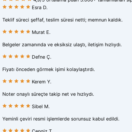
Esra D.
Teklif süreci şeffaf, teslim süresi netti; memnun kaldık.
Murat E.
Belgeler zamanında ve eksiksiz ulaştı, iletişim hızlıydı.
Defne Ç.
Fiyatı önceden görmek işimi kolaylaştırdı.
Kerem Y.
Noter onaylı süreçte takip net ve hızlıydı.
Sibel M.
Yeminli çeviri resmi işlemlerde sorunsuz kabul edildi.
Cengiz T.