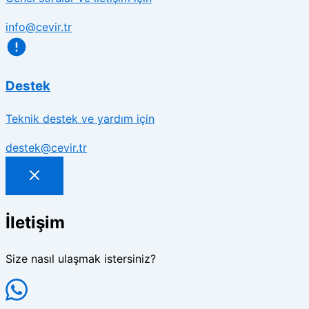
info@cevir.tr
Destek
Teknik destek ve yardım için
destek@cevir.tr
İletişim
Size nasıl ulaşmak istersiniz?