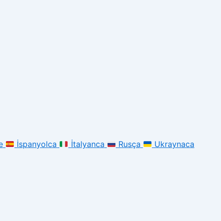
e
İspanyolca
İtalyanca
Rusça
Ukraynaca