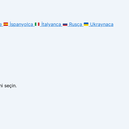
e
İspanyolca
İtalyanca
Rusça
Ukraynaca
i seçin.