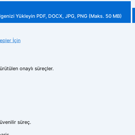
lgenizi Yükleyin
PDF, DOCX, JPG, PNG (Maks. 50 MB)
pler İçin
ürütülen onaylı süreçler.
üvenilir süreç.
ariş