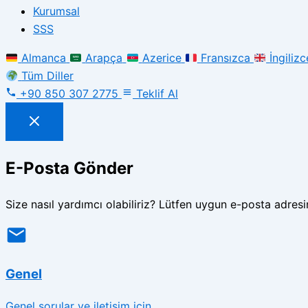
Kurumsal
SSS
Almanca
Arapça
Azerice
Fransızca
İngilizc
Tüm Diller
+90 850 307 2775
Teklif Al
E-Posta Gönder
Size nasıl yardımcı olabiliriz? Lütfen uygun e-posta adresin
Genel
Genel sorular ve iletişim için