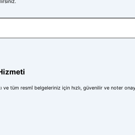
irsiniz.
Hizmeti
 tüm resmî belgeleriniz için hızlı, güvenilir ve noter onayl