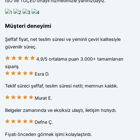
ISO ve TÜÇED onaylı hizmetimizle yanınızdayız.
Müşteri deneyimi
Şeffaf fiyat, net teslim süresi ve yeminli çeviri kalitesiyle
güvenilir süreç.
4,9
/5
ortalama puan
3.000+
tamamlanan
sipariş
Esra D.
Teklif süreci şeffaf, teslim süresi netti; memnun kaldık.
Murat E.
Belgeler zamanında ve eksiksiz ulaştı, iletişim hızlıydı.
Defne Ç.
Fiyatı önceden görmek işimi kolaylaştırdı.