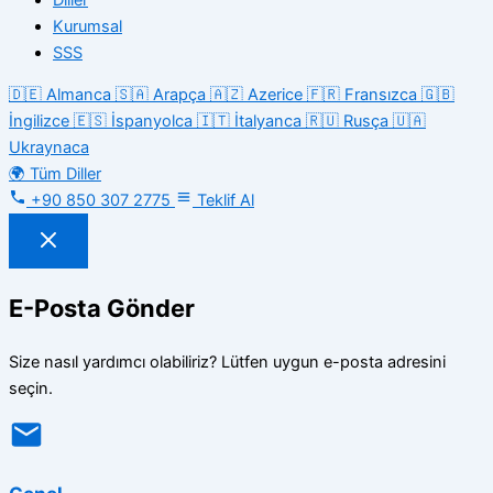
Kurumsal
SSS
🇩🇪
Almanca
🇸🇦
Arapça
🇦🇿
Azerice
🇫🇷
Fransızca
🇬🇧
İngilizce
🇪🇸
İspanyolca
🇮🇹
İtalyanca
🇷🇺
Rusça
🇺🇦
Ukraynaca
🌍
Tüm Diller
+90 850 307 2775
Teklif Al
E-Posta Gönder
Size nasıl yardımcı olabiliriz? Lütfen uygun e-posta adresini
seçin.