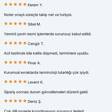
Kerem Y.
Noter onaylı süreçte takip net ve hızlıydı.
Sibel M.
Yeminli çeviri resmi işlemlerde sorunsuz kabul edildi.
Cengiz T.
Acil teslimde bile kalite düşmedi, terminlere uyuldu.
Pınar A.
Kurumsal evraklarda terminoloji tutarlılığı çok iyiydi.
Levent K.
Sipariş sonrası durum güncellemeleri düzenli geldi.
Deniz Ş.
Çok dilli projede koordinasyon sorunsuz ilerledi.