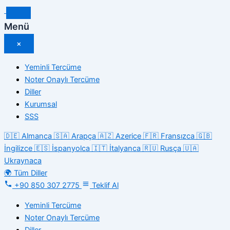
İçeriğe
atla
Menü
×
Yeminli Tercüme
Noter Onaylı Tercüme
Diller
Kurumsal
SSS
🇩🇪
Almanca
🇸🇦
Arapça
🇦🇿
Azerice
🇫🇷
Fransızca
🇬🇧
İngilizce
🇪🇸
İspanyolca
🇮🇹
İtalyanca
🇷🇺
Rusça
🇺🇦
Ukraynaca
🌍
Tüm Diller
+90 850 307 2775
Teklif Al
Yeminli Tercüme
Noter Onaylı Tercüme
Diller