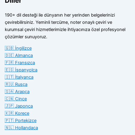
Diller
190+ dil desteği ile dünyanın her yerinden belgelerinizi
çevirebilirsiniz. Yeminli tercüme, noter onaylı çeviri ve
kurumsal çeviri hizmetlerimizle ihtiyacınıza özel profesyonel
çözümler sunuyoruz.
🇬🇧
İngilizce
🇩🇪
Almanca
🇫🇷
Fransızca
🇪🇸
İspanyolca
🇮🇹
İtalyanca
🇷🇺
Rusça
🇸🇦
Arapça
🇨🇳
Çince
🇯🇵
Japonca
🇰🇷
Korece
🇵🇹
Portekizce
🇳🇱
Hollandaca