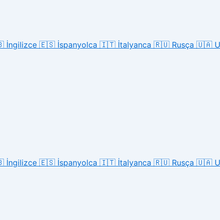

İngilizce
🇪🇸
İspanyolca
🇮🇹
İtalyanca
🇷🇺
Rusça
🇺🇦
U

İngilizce
🇪🇸
İspanyolca
🇮🇹
İtalyanca
🇷🇺
Rusça
🇺🇦
U