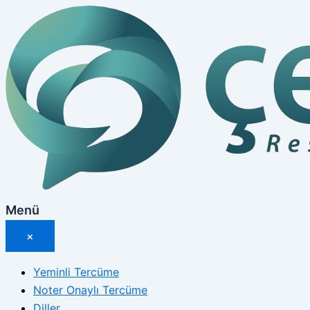
İçeriğe
atla
Menü
×
Yeminli Tercüme
Noter Onaylı Tercüme
Diller