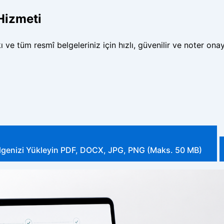
Hizmeti
 tüm resmî belgeleriniz için hızlı, güvenilir ve noter onayl
lgenizi Yükleyin
PDF, DOCX, JPG, PNG (Maks. 50 MB)