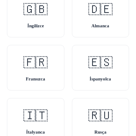
🇬🇧
🇩🇪
İngilizce
Almanca
🇫🇷
🇪🇸
Fransızca
İspanyolca
🇮🇹
🇷🇺
İtalyanca
Rusça