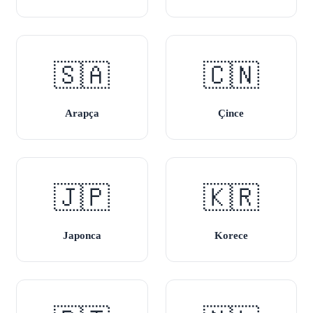
🇸🇦
🇨🇳
Arapça
Çince
🇯🇵
🇰🇷
Japonca
Korece