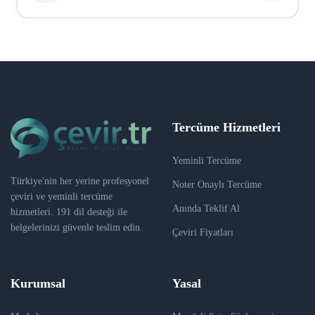
sertifika), vize evrakları, tıbbi belgeler, hukuki
belgeler, sözleşmeler, kurumsal dokümanlar, web sitesi
Ödeme Iyzico üzerinden güvenli bir şekilde yapılır.
içerikleri ve daha fazlası. Hemen hemen her tür
Kredi kartı, banka kartı ve havale/EFT seçenekleri
belgeyi çevirebiliriz.
mevcuttur. Sipariş onaylandıktan sonra ödeme linki e-
posta ile gönderilir. Ödeme tamamlandıktan sonra
çeviri süreci başlar.
Tercüme Hizmetleri
Yeminli Tercüme
Türkiye'nin her yerine profesyonel
Noter Onaylı Tercüme
çeviri ve yeminli tercüme
Anında Teklif Al
hizmetleri. 191 dil desteği ile
belgelerinizi güvenle teslim edin.
Çeviri Fiyatları
Kurumsal
Yasal