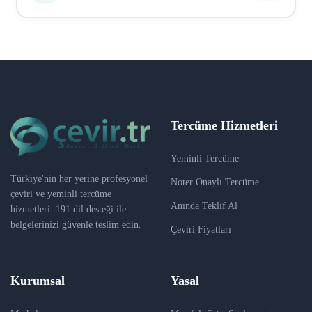
sertifika), vize evrakları, tıbbi belgeler, hukuki
belgeler, sözleşmeler, kurumsal dokümanlar, web sitesi
Ödeme Iyzico üzerinden güvenli bir şekilde yapılır.
içerikleri ve daha fazlası. Hemen hemen her tür
Kredi kartı, banka kartı ve havale/EFT seçenekleri
belgeyi çevirebiliriz.
mevcuttur. Sipariş onaylandıktan sonra ödeme linki e-
posta ile gönderilir. Ödeme tamamlandıktan sonra
çeviri süreci başlar.
Tercüme Hizmetleri
Yeminli Tercüme
Türkiye'nin her yerine profesyonel
Noter Onaylı Tercüme
çeviri ve yeminli tercüme
Anında Teklif Al
hizmetleri. 191 dil desteği ile
belgelerinizi güvenle teslim edin.
Çeviri Fiyatları
Kurumsal
Yasal