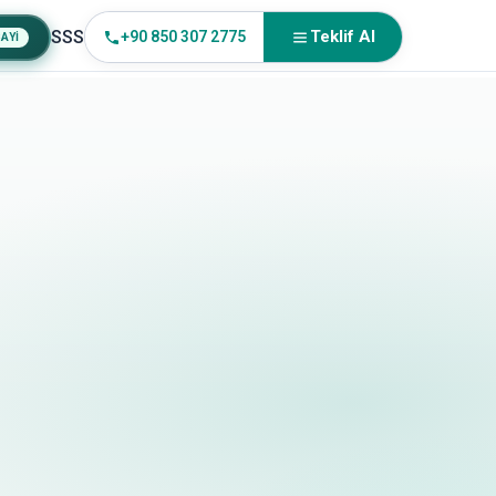
SSS
Teklif Al
+90 850 307 2775