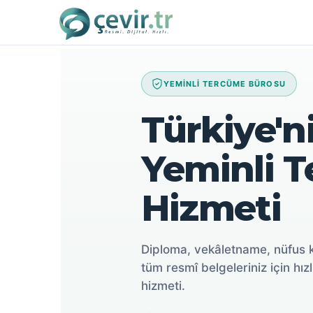
İçeriğe
atla
YEMİNLİ TERCÜME BÜROSU
Türkiye'ni
Yeminli 
Hizmeti
Diploma, vekâletname, nüfus 
tüm resmî belgeleriniz için hızl
hizmeti.