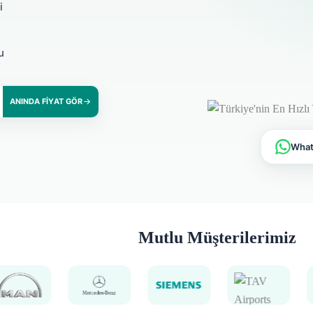
i
u
ANINDA FIYAT GÖR
Whats
Mutlu Müşterilerimiz