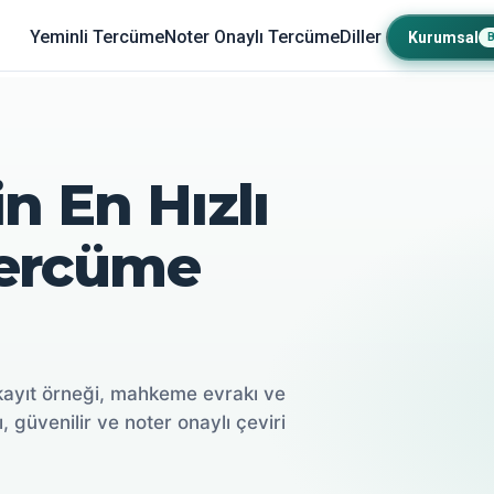
Yeminli Tercüme
Noter Onaylı Tercüme
Diller
Kurumsal
n En Hızlı
Tercüme
kayıt örneği, mahkeme evrakı ve
ı, güvenilir ve noter onaylı çeviri