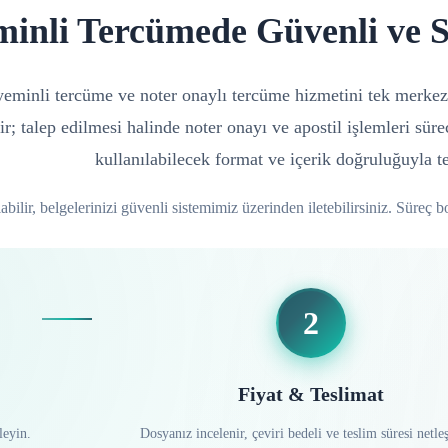
minli Tercümede Güvenli ve 
n yeminli tercüme ve noter onaylı tercüme hizmetini tek merkez
ir; talep edilmesi halinde noter onayı ve apostil işlemleri sür
kullanılabilecek format ve içerik doğruluğuyla te
ilir, belgelerinizi güvenli sistemimiz üzerinden iletebilirsiniz. Süreç bo
2
Fiyat & Teslimat
leyin.
Dosyanız incelenir, çeviri bedeli ve teslim süresi netleşt