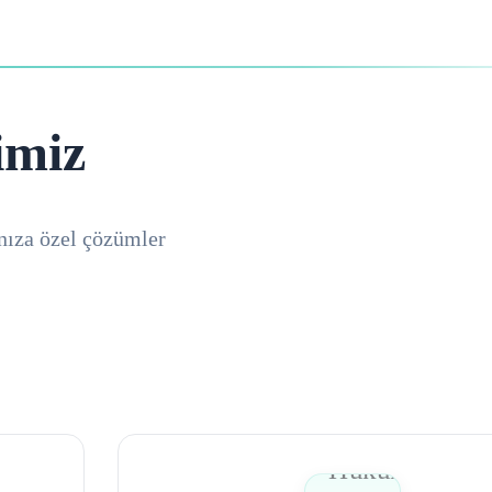
imiz
nıza özel çözümler