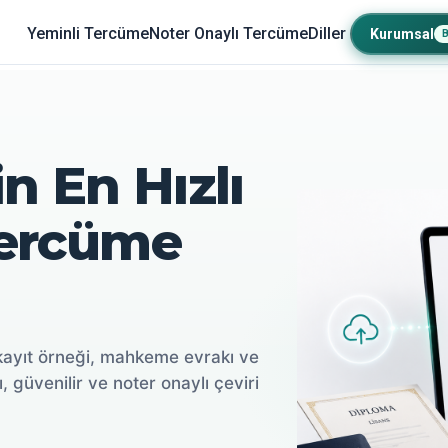
Yeminli Tercüme
Noter Onaylı Tercüme
Diller
Kurumsal
n En Hızlı
Tercüme
kayıt örneği, mahkeme evrakı ve
ı, güvenilir ve noter onaylı çeviri