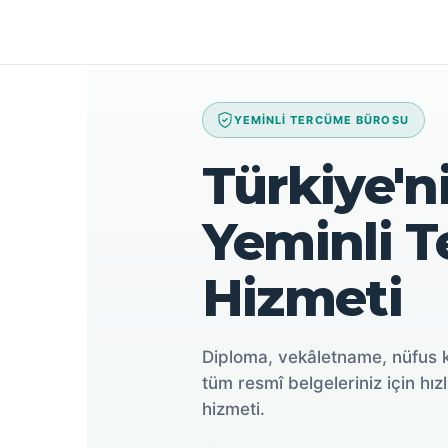
İçeriğe
atla
YEMİNLİ TERCÜME BÜROSU
Türkiye'ni
Yeminli 
Hizmeti
Diploma, vekâletname, nüfus 
tüm resmî belgeleriniz için hızl
hizmeti.