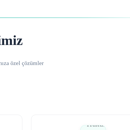
imiz
nıza özel çözümler