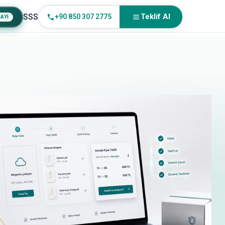
SSS
Teklif Al
+90 850 307 2775