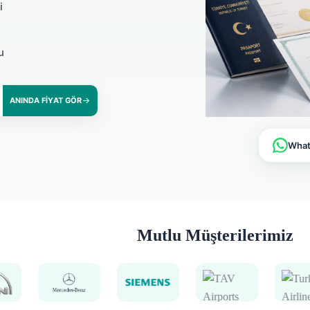
i
u
ANINDA FIYAT GÖR
Whats
Mutlu Müşterilerimiz