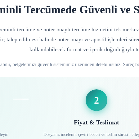
minli Tercümede Güvenli ve 
n yeminli tercüme ve noter onaylı tercüme hizmetini tek merkez
ir; talep edilmesi halinde noter onayı ve apostil işlemleri sür
kullanılabilecek format ve içerik doğruluğuyla te
ilir, belgelerinizi güvenli sistemimiz üzerinden iletebilirsiniz. Süreç bo
2
Fiyat & Teslimat
leyin.
Dosyanız incelenir, çeviri bedeli ve teslim süresi netleşt