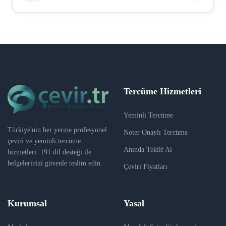
sertifika), vize evrakları, tıbbi belgeler, hukuki
belgeler, sözleşmeler, kurumsal dokümanlar, web sitesi
Ödeme Iyzico üzerinden güvenli bir şekilde yapılır.
içerikleri ve daha fazlası. Hemen hemen her tür
Kredi kartı, banka kartı ve havale/EFT seçenekleri
belgeyi çevirebiliriz.
mevcuttur. Sipariş onaylandıktan sonra ödeme linki e-
posta ile gönderilir. Ödeme tamamlandıktan sonra
çeviri süreci başlar.
Tercüme Hizmetleri
Yeminli Tercüme
Türkiye'nin her yerine profesyonel
Noter Onaylı Tercüme
çeviri ve yeminli tercüme
Anında Teklif Al
hizmetleri. 191 dil desteği ile
belgelerinizi güvenle teslim edin.
Çeviri Fiyatları
Kurumsal
Yasal