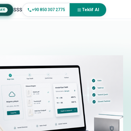
SSS
Teklif Al
+90 850 307 2775