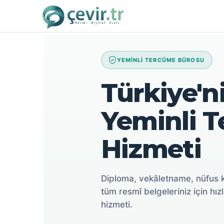
İçeriğe
atla
YEMİNLİ TERCÜME BÜROSU
Türkiye'ni
Yeminli 
Hizmeti
Diploma, vekâletname, nüfus 
tüm resmî belgeleriniz için hızl
hizmeti.