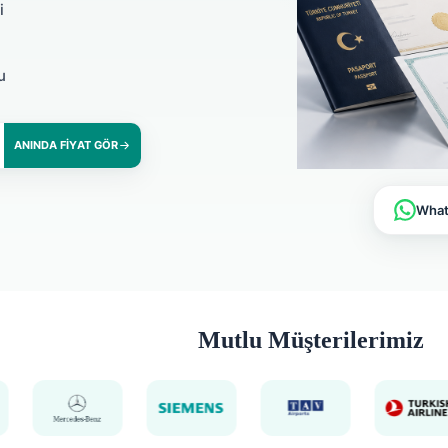
i
u
ANINDA FIYAT GÖR
Whats
Mutlu Müşterilerimiz