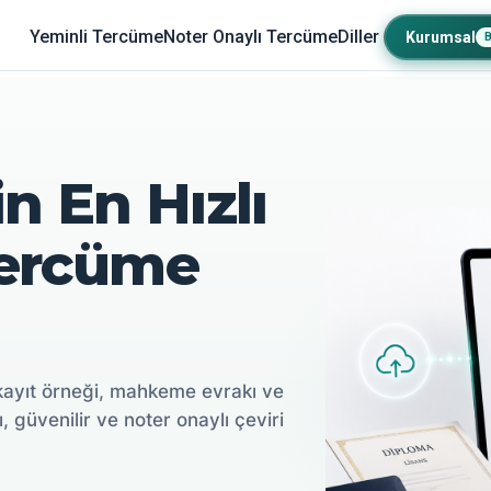
Yeminli Tercüme
Noter Onaylı Tercüme
Diller
Kurumsal
n En Hızlı
Tercüme
kayıt örneği, mahkeme evrakı ve
ı, güvenilir ve noter onaylı çeviri