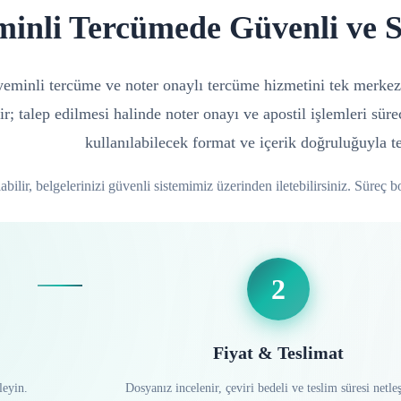
minli Tercümede Güvenli ve 
n yeminli tercüme ve noter onaylı tercüme hizmetini tek merkez
ir; talep edilmesi halinde noter onayı ve apostil işlemleri sür
kullanılabilecek format ve içerik doğruluğuyla te
ilir, belgelerinizi güvenli sistemimiz üzerinden iletebilirsiniz. Süreç bo
2
Fiyat & Teslimat
leyin.
Dosyanız incelenir, çeviri bedeli ve teslim süresi netleşt