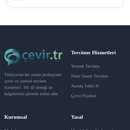
sertifika), vize evrakları, tıbbi belgeler, hukuki
belgeler, sözleşmeler, kurumsal dokümanlar, web sitesi
Ödeme Iyzico üzerinden güvenli bir şekilde yapılır.
içerikleri ve daha fazlası. Hemen hemen her tür
Kredi kartı, banka kartı ve havale/EFT seçenekleri
belgeyi çevirebiliriz.
mevcuttur. Sipariş onaylandıktan sonra ödeme linki e-
posta ile gönderilir. Ödeme tamamlandıktan sonra
çeviri süreci başlar.
Tercüme Hizmetleri
Yeminli Tercüme
Türkiye'nin her yerine profesyonel
Noter Onaylı Tercüme
çeviri ve yeminli tercüme
Anında Teklif Al
hizmetleri. 191 dil desteği ile
belgelerinizi güvenle teslim edin.
Çeviri Fiyatları
Kurumsal
Yasal